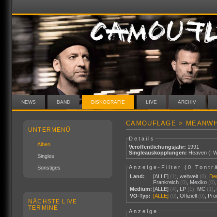
NEWS
BAND
DISKOGRAFIE
LIVE
ARCHIV
CAMOUFLAGE > MEANWH
UNTERMENÜ
Details
Alben
Veröffentlichungsjahr:
1991
Singleauskopplungen:
Heaven (I W
Singles
Anzeige-Filter (
0 Tontr
Sonstiges
Land:
[ALLE]
(1)
,
weltweit
(0)
,
De
Frankreich
(0)
,
Mexiko
(0)
Medium:
[ALLE]
(4)
,
LP
(1)
,
MC
(1)
,
VÖ-Typ:
[ALLE]
(0)
,
Offiziell
(0)
,
Pr
NÄCHSTE LIVE
TERMINE
Anzeige