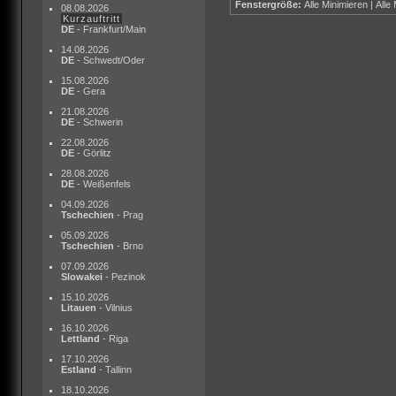
Fenstergröße:
Alle Minimieren
|
Alle
08.08.2026
Kurzauftritt
DE
- Frankfurt/Main
14.08.2026
DE
- Schwedt/Oder
15.08.2026
DE
- Gera
21.08.2026
DE
- Schwerin
22.08.2026
DE
- Görlitz
28.08.2026
DE
- Weißenfels
04.09.2026
Tschechien
- Prag
05.09.2026
Tschechien
- Brno
07.09.2026
Slowakei
- Pezinok
15.10.2026
Litauen
- Vilnius
16.10.2026
Lettland
- Riga
17.10.2026
Estland
- Tallinn
18.10.2026