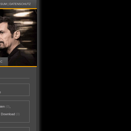
SSUM
|
DATENSCHUTZ
IC
e
nien
(0)
,
al Download
(0)