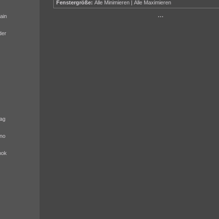
Fenstergröße:
Alle Minimieren
|
Alle Maximieren
ain
···
der
ag
no
nok