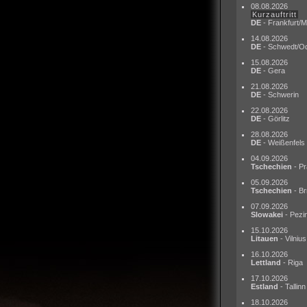
08.08.2026
Kurzauftritt
DE
- Frankfurt/M
14.08.2026
DE
- Schwedt/O
15.08.2026
DE
- Gera
21.08.2026
DE
- Schwerin
22.08.2026
DE
- Görlitz
28.08.2026
DE
- Weißenfels
04.09.2026
Tschechien
- Pr
05.09.2026
Tschechien
- Br
07.09.2026
Slowakei
- Pezi
15.10.2026
Litauen
- Vilnius
16.10.2026
Lettland
- Riga
17.10.2026
Estland
- Tallinn
18.10.2026