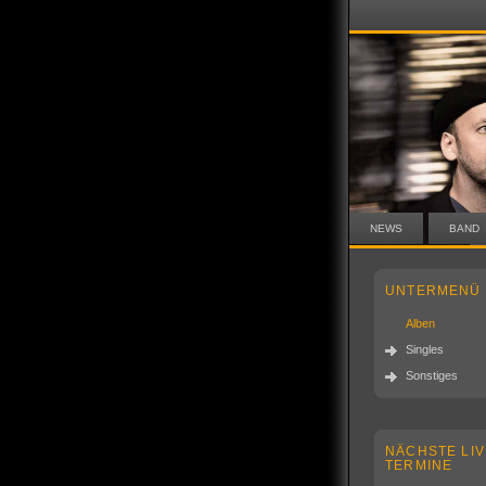
NEWS
BAND
UNTERMENÜ
Alben
Singles
Sonstiges
NÄCHSTE LIV
TERMINE