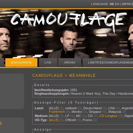
LANGUAGE:
DE
EN
|
IMPRE
DISKOGRAFIE
LIVE
ARCHIV
LINKTR.EE/CAMOUFLAGEMUS
CAMOUFLAGE > MEANWHILE
Details
Veröffentlichungsjahr:
1991
Singleauskopplungen:
Heaven (I Want You)
,
This Day / Handsom
Anzeige-Filter (
0 Tonträger
)
Land:
[ALLE]
(1)
,
weltweit
(0)
,
Deutschland
(0)
,
USA
(1)
,
Argenti
Frankreich
(0)
,
Mexiko
(0)
,
Singapur
(0)
,
Malaysia
(0)
Medium:
[ALLE]
(3)
,
LP
(1)
,
MC
(1)
,
CD
(1)
,
CD Longbox
(0)
,
Digit
VÖ-Typ:
[ALLE]
(0)
,
Offiziell
(0)
,
Promo
(0)
E
Anzeige