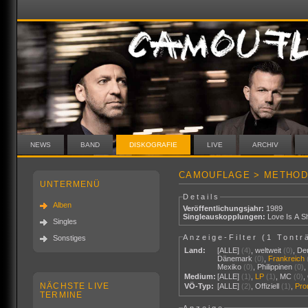
NEWS
BAND
DISKOGRAFIE
LIVE
ARCHIV
CAMOUFLAGE > METHOD
UNTERMENÜ
Details
Alben
Veröffentlichungsjahr:
1989
Singleauskopplungen:
Love Is A Sh
Singles
Anzeige-Filter (
1 Tontr
Sonstiges
Land:
[ALLE]
(4)
,
weltweit
(0)
,
De
Dänemark
(0)
,
Frankreich
Mexiko
(0)
,
Philippinen
(0)
Medium:
[ALLE]
(1)
,
LP
(1)
,
MC
(0)
,
NÄCHSTE LIVE
VÖ-Typ:
[ALLE]
(2)
,
Offiziell
(1)
,
Pr
TERMINE
Anzeige