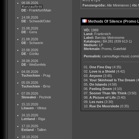
08.08.2026
Fenstergröße:
Alle Minimieren
|
Alle
Kurzauftritt
DE
- Frankfurt/Main
14.08.2026
DE
- Schwedt/Oder
Methods Of Silence (Promo 
15.08.2026
VÖ:
1989
DE
- Gera
Land:
Frankreich
Label:
Barclay Metronome
21.08.2026
Katalognr.:
BA 281 (839 613-1)
DE
- Schwerin
Medium:
LP
Merkmale:
Promo, Gatefold
22.08.2026
DE
- Görlitz
Permalink:
camouflage-music.com/
28.08.2026
DE
- Weißenfels
01.
One Fine Day
(4:35)
02.
Love is a Shield
(4:42)
04.09.2026
Tschechien
- Prag
03.
Anyone
(3:45)
04.
Your Skinhead Is The Dream
(
05.09.2026
05.
On Islands
(4:58)
Tschechien
- Brno
06.
Feeling Down
(4:10)
07.
Sooner Than We Think
(3:50)
07.09.2026
Slowakei
- Pezinok
08.
A Picture of Life
(3:40)
09.
Les rues
(3:30)
15.10.2026
10.
Rue De Moorslede
(0:35)
Litauen
- Vilnius
16.10.2026
Lettland
- Riga
17.10.2026
Estland
- Tallinn
18.10.2026