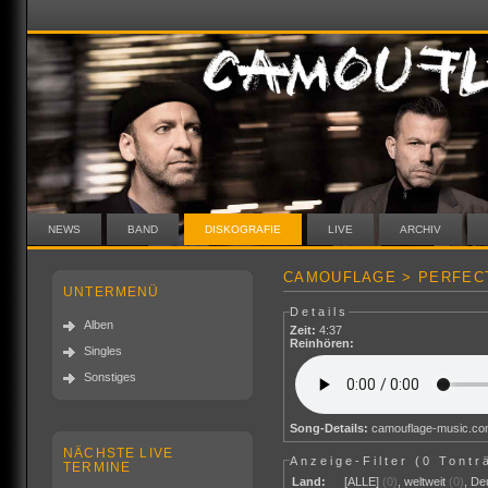
NEWS
BAND
DISKOGRAFIE
LIVE
ARCHIV
CAMOUFLAGE > PERFECT
UNTERMENÜ
Details
Alben
Zeit:
4:37
Reinhören:
Singles
Sonstiges
Song-Details:
camouflage-music.c
NÄCHSTE LIVE
Anzeige-Filter (
0 Tontr
TERMINE
Land:
[ALLE]
(0)
,
weltweit
(0)
,
De