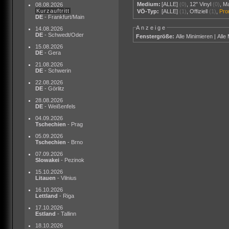
Medium:
[ALLE]
(0)
,
12" Vinyl
(0)
,
M
08.08.2026
Kurzauftritt
VÖ-Typ:
[ALLE]
(1)
,
Offiziell
(1)
,
Pr
DE
- Frankfurt/Main
Anzeige
14.08.2026
DE
- Schwedt/Oder
Fenstergröße:
Alle Minimieren
|
Alle
15.08.2026
DE
- Gera
21.08.2026
DE
- Schwerin
22.08.2026
DE
- Görlitz
28.08.2026
DE
- Weißenfels
04.09.2026
Tschechien
- Prag
05.09.2026
Tschechien
- Brno
07.09.2026
Slowakei
- Pezinok
15.10.2026
Litauen
- Vilnius
16.10.2026
Lettland
- Riga
17.10.2026
Estland
- Tallinn
18.10.2026