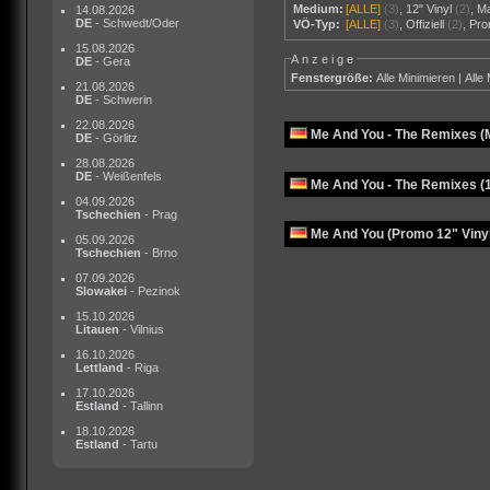
Medium:
[ALLE]
(3)
,
12" Vinyl
(2)
,
M
14.08.2026
DE
- Schwedt/Oder
VÖ-Typ:
[ALLE]
(3)
,
Offiziell
(2)
,
Pr
15.08.2026
Anzeige
DE
- Gera
Fenstergröße:
Alle Minimieren
|
Alle
21.08.2026
DE
- Schwerin
22.08.2026
Me And You - The Remixes (
DE
- Görlitz
28.08.2026
DE
- Weißenfels
Me And You - The Remixes (1
04.09.2026
Tschechien
- Prag
Me And You (Promo 12" Vinyl
05.09.2026
Tschechien
- Brno
07.09.2026
Slowakei
- Pezinok
15.10.2026
Litauen
- Vilnius
16.10.2026
Lettland
- Riga
17.10.2026
Estland
- Tallinn
18.10.2026
Estland
- Tartu