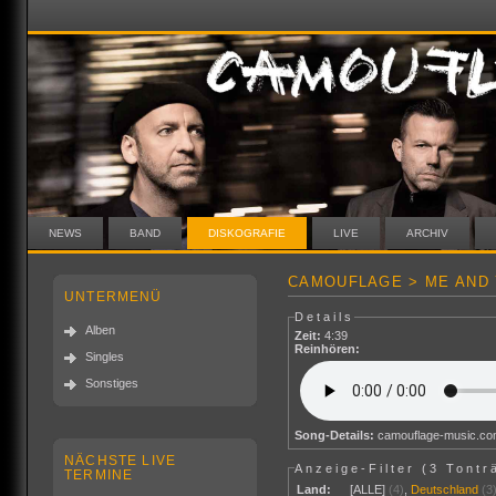
NEWS
BAND
DISKOGRAFIE
LIVE
ARCHIV
CAMOUFLAGE > ME AND 
UNTERMENÜ
Details
Alben
Zeit:
4:39
Reinhören:
Singles
Sonstiges
Song-Details:
camouflage-music.c
NÄCHSTE LIVE
Anzeige-Filter (
3 Tontr
TERMINE
Land:
[ALLE]
(4)
,
Deutschland
(3