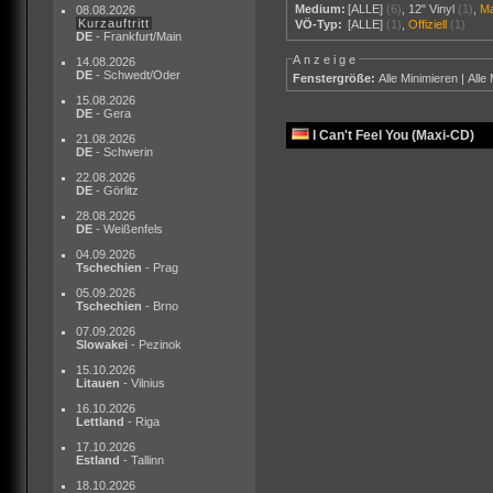
Medium:
[ALLE]
(6)
,
12" Vinyl
(1)
,
M
08.08.2026
Kurzauftritt
VÖ-Typ:
[ALLE]
(1)
,
Offiziell
(1)
DE
- Frankfurt/Main
Anzeige
14.08.2026
DE
- Schwedt/Oder
Fenstergröße:
Alle Minimieren
|
Alle
15.08.2026
DE
- Gera
I Can't Feel You (Maxi-CD)
21.08.2026
DE
- Schwerin
22.08.2026
DE
- Görlitz
28.08.2026
DE
- Weißenfels
04.09.2026
Tschechien
- Prag
05.09.2026
Tschechien
- Brno
07.09.2026
Slowakei
- Pezinok
15.10.2026
Litauen
- Vilnius
16.10.2026
Lettland
- Riga
17.10.2026
Estland
- Tallinn
18.10.2026