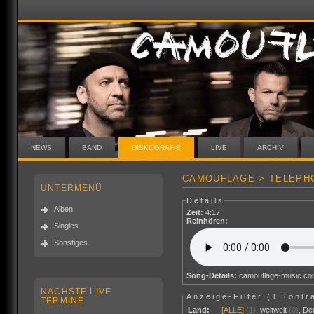
NEWS
BAND
DISKOGRAFIE
LIVE
ARCHIV
CAMOUFLAGE > TELEPHO
UNTERMENÜ
Details
Alben
Zeit:
4:17
Reinhören:
Singles
Sonstiges
Song-Details:
camouflage-music.c
NÄCHSTE LIVE
Anzeige-Filter (
1 Tontr
TERMINE
Land:
[ALLE]
(1)
,
weltweit
(0)
,
De