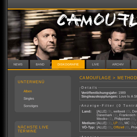
NEWS
BAND
DISKOGRAFIE
LIVE
ARCHIV
CAMOUFLAGE > METHOD
UNTERMENÜ
Details
Alben
Veröffentlichungsjahr:
1989
Singleauskopplungen:
Love Is A Sh
Singles
Anzeige-Filter (
0 Tontr
Sonstiges
Land:
[ALLE]
(9)
,
weltweit
(0)
,
De
Dänemark
(1)
,
Frankreich
Mexiko
(1)
,
Philippinen
(0)
Medium:
[ALLE]
(1)
,
LP
(0)
,
MC
(1)
,
NÄCHSTE LIVE
VÖ-Typ:
[ALLE]
(0)
,
Offiziell
(0)
,
Pr
TERMINE
Anzeige