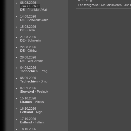
08.08.2026
Fenstergröße:
Alle Minimieren
|
Alle
Kurzauftritt
DE
- Frankfurt/Main
14.08.2026
DE
- Schwedt/Oder
15.08.2026
DE
- Gera
21.08.2026
DE
- Schwerin
22.08.2026
DE
- Görlitz
28.08.2026
DE
- Weißenfels
04.09.2026
Tschechien
- Prag
05.09.2026
Tschechien
- Brno
07.09.2026
Slowakei
- Pezinok
15.10.2026
Litauen
- Vilnius
16.10.2026
Lettland
- Riga
17.10.2026
Estland
- Tallinn
18.10.2026