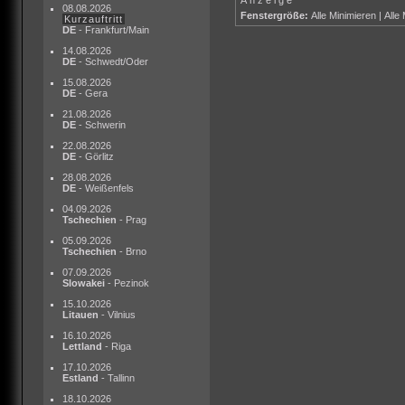
08.08.2026
Fenstergröße:
Alle Minimieren
|
Alle
Kurzauftritt
DE
- Frankfurt/Main
14.08.2026
DE
- Schwedt/Oder
15.08.2026
DE
- Gera
21.08.2026
DE
- Schwerin
22.08.2026
DE
- Görlitz
28.08.2026
DE
- Weißenfels
04.09.2026
Tschechien
- Prag
05.09.2026
Tschechien
- Brno
07.09.2026
Slowakei
- Pezinok
15.10.2026
Litauen
- Vilnius
16.10.2026
Lettland
- Riga
17.10.2026
Estland
- Tallinn
18.10.2026