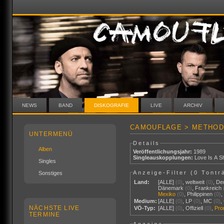
NEWS
BAND
DISKOGRAFIE
LIVE
ARCHIV
CAMOUFLAGE > METHOD
UNTERMENÜ
Details
Alben
Veröffentlichungsjahr:
1989
Singleauskopplungen:
Love Is A Sh
Singles
Anzeige-Filter (
0 Tontr
Sonstiges
Land:
[ALLE]
(0)
,
weltweit
(0)
,
De
Dänemark
(0)
,
Frankreich
Mexiko
(0)
,
Philippinen
(0)
Medium:
[ALLE]
(0)
,
LP
(0)
,
MC
(0)
,
NÄCHSTE LIVE
VÖ-Typ:
[ALLE]
(0)
,
Offiziell
(0)
,
Pr
TERMINE
Anzeige