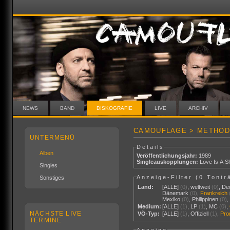
NEWS
BAND
DISKOGRAFIE
LIVE
ARCHIV
CAMOUFLAGE > METHOD
UNTERMENÜ
Details
Alben
Veröffentlichungsjahr:
1989
Singleauskopplungen:
Love Is A Sh
Singles
Anzeige-Filter (
0 Tontr
Sonstiges
Land:
[ALLE]
(0)
,
weltweit
(0)
,
De
Dänemark
(0)
,
Frankreich
Mexiko
(0)
,
Philippinen
(0)
Medium:
[ALLE]
(1)
,
LP
(1)
,
MC
(0)
,
NÄCHSTE LIVE
VÖ-Typ:
[ALLE]
(1)
,
Offiziell
(1)
,
Pr
TERMINE
Anzeige