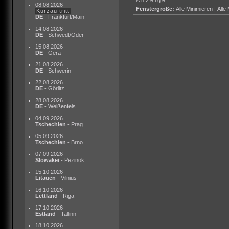
08.08.2026
Fenstergröße:
Alle Minimieren
|
Alle
Kurzauftritt
DE
- Frankfurt/Main
14.08.2026
DE
- Schwedt/Oder
15.08.2026
DE
- Gera
21.08.2026
DE
- Schwerin
22.08.2026
DE
- Görlitz
28.08.2026
DE
- Weißenfels
04.09.2026
Tschechien
- Prag
05.09.2026
Tschechien
- Brno
07.09.2026
Slowakei
- Pezinok
15.10.2026
Litauen
- Vilnius
16.10.2026
Lettland
- Riga
17.10.2026
Estland
- Tallinn
18.10.2026