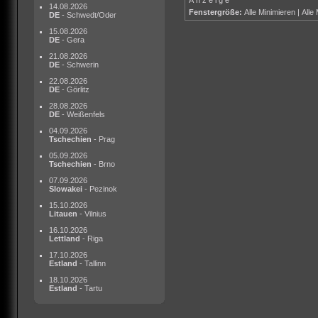
14.08.2026
Fenstergröße:
Alle Minimieren
|
Alle
DE
- Schwedt/Oder
15.08.2026
DE
- Gera
21.08.2026
DE
- Schwerin
22.08.2026
DE
- Görlitz
28.08.2026
DE
- Weißenfels
04.09.2026
Tschechien
- Prag
05.09.2026
Tschechien
- Brno
07.09.2026
Slowakei
- Pezinok
15.10.2026
Litauen
- Vilnius
16.10.2026
Lettland
- Riga
17.10.2026
Estland
- Tallinn
18.10.2026
Estland
- Tartu