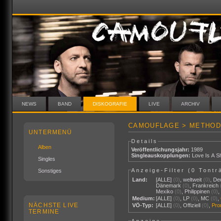
NEWS
BAND
DISKOGRAFIE
LIVE
ARCHIV
CAMOUFLAGE > METHOD
UNTERMENÜ
Details
Alben
Veröffentlichungsjahr:
1989
Singleauskopplungen:
Love Is A Sh
Singles
Anzeige-Filter (
0 Tontr
Sonstiges
Land:
[ALLE]
(0)
,
weltweit
(0)
,
De
Dänemark
(0)
,
Frankreich
Mexiko
(0)
,
Philippinen
(0)
Medium:
[ALLE]
(0)
,
LP
(0)
,
MC
(0)
,
NÄCHSTE LIVE
VÖ-Typ:
[ALLE]
(0)
,
Offiziell
(0)
,
Pr
TERMINE
Anzeige