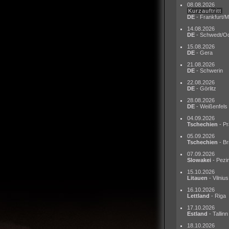
08.08.2026
Kurzauftritt
DE
- Frankfurt/M
14.08.2026
DE
- Schwedt/O
15.08.2026
DE
- Gera
21.08.2026
DE
- Schwerin
22.08.2026
DE
- Görlitz
28.08.2026
DE
- Weißenfels
04.09.2026
Tschechien
- Pr
05.09.2026
Tschechien
- Br
07.09.2026
Slowakei
- Pezi
15.10.2026
Litauen
- Vilnius
16.10.2026
Lettland
- Riga
17.10.2026
Estland
- Tallinn
18.10.2026