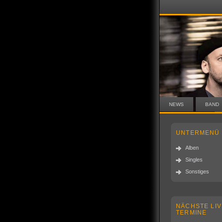
NEWS
BAND
UNTERMENÜ
Alben
Singles
Sonstiges
NÄCHSTE LIV
TERMINE