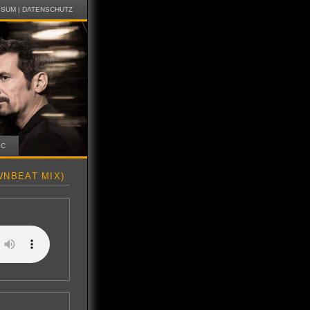
SSUM
|
DATENSCHUTZ
IC
WNBEAT MIX)