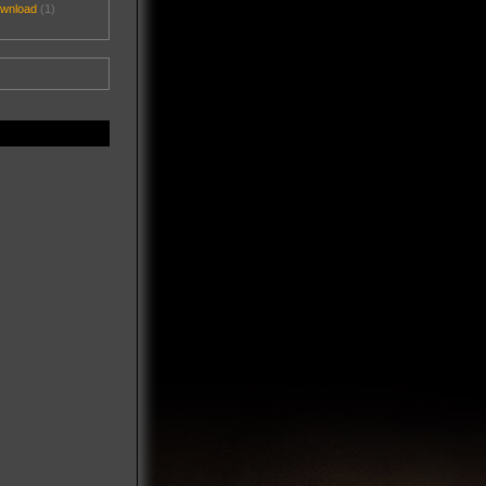
ownload
(1)