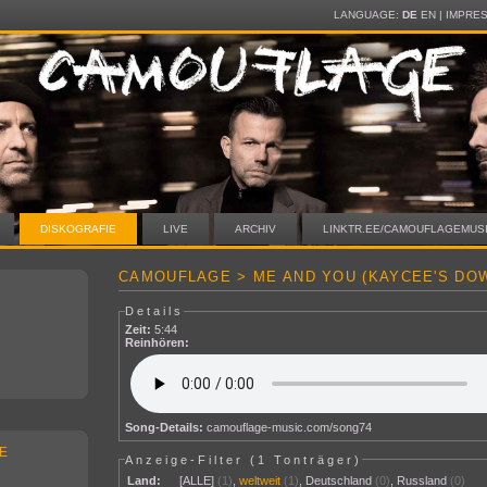
LANGUAGE:
DE
EN
|
IMPRE
DISKOGRAFIE
LIVE
ARCHIV
LINKTR.EE/CAMOUFLAGEMUS
CAMOUFLAGE > ME AND YOU (KAYCEE'S DO
Details
Zeit:
5:44
Reinhören:
Song-Details:
camouflage-music.com/song74
E
Anzeige-Filter (
1 Tonträger
)
Land:
[ALLE]
(1)
,
weltweit
(1)
,
Deutschland
(0)
,
Russland
(0)