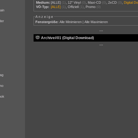
Medium:
[ALLE]
(1)
,
12" Vinyl
(0)
,
Maxi-CD
(0)
,
2xCD
(0)
,
Digital D
VÖ-Typ:
[ALLE]
(1)
,
Offiziell
(1)
,
Promo
(0)
ain
Anzeige
der
Fenstergröße:
Alle Minimieren
|
Alle Maximieren
···
Archive#01 (Digital Download)
···
ag
no
nok