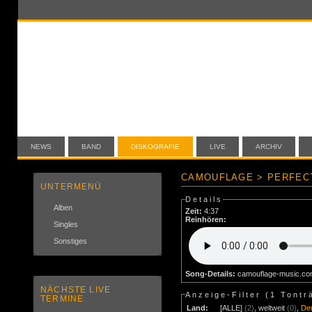
NEWS
BAND
DISKOGRAFIE
LIVE
ARCHIV
CAMOUFLAGE > PERFECT
UNTERMENÜ
Details
Alben
Zeit:
4:37
Reinhören:
Singles
Sonstiges
Song-Details:
camouflage-music.c
NÄCHSTE LIVE
Anzeige-Filter (
1 Tontr
TERMINE
Land:
[ALLE]
(2)
,
weltweit
(0)
,
De