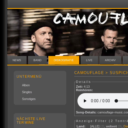
NEWS
BAND
DISKOGRAFIE
LIVE
ARCHIV
CAMOUFLAGE > SUSPICI
UNTERMENÜ
Details
Alben
Zeit:
4:13
Reinhören:
Singles
Sonstiges
Song-Details:
camouflage-music.c
NÄCHSTE LIVE
Anzeige-Filter (
2 Tontr
TERMINE
Land:
[ALLE]
(2)
,
weltweit
(0)
,
De