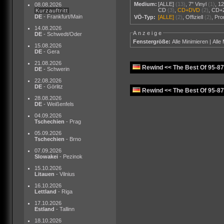
Medium:
[ALLE]
(13)
,
7" Vinyl
(1)
,
12
08.08.2026
CD
(3)
,
CD+DVD
(2)
,
CD+
Kurzauftritt
DE
- Frankfurt/Main
VÖ-Typ:
[ALLE]
(2)
,
Offiziell
(2)
,
Pr
14.08.2026
Anzeige
DE
- Schwedt/Oder
Fenstergröße:
Alle Minimieren
|
Alle
15.08.2026
DE
- Gera
21.08.2026
Rewind << The Best Of 95-87
DE
- Schwerin
22.08.2026
DE
- Görlitz
Rewind << The Best Of 95-8
28.08.2026
DE
- Weißenfels
04.09.2026
Tschechien
- Prag
05.09.2026
Tschechien
- Brno
07.09.2026
Slowakei
- Pezinok
15.10.2026
Litauen
- Vilnius
16.10.2026
Lettland
- Riga
17.10.2026
Estland
- Tallinn
18.10.2026