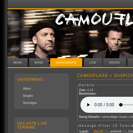
NEWS
BAND
DISKOGRAFIE
LIVE
ARCHIV
CAMOUFLAGE > SUSPICI
UNTERMENÜ
Details
Alben
Zeit:
4:13
Reinhören:
Singles
Sonstiges
Song-Details:
camouflage-music.c
NÄCHSTE LIVE
Anzeige-Filter (
0 Tontr
TERMINE
Land:
[ALLE]
(0)
,
weltweit
(0)
,
De