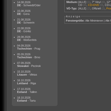
Medium:
[ALLE]
(1)
,
7" Vinyl
(0)
,
12"
14.08.2026
CD
(0)
,
CD+DVD
(0)
,
CD+
DE
- Schwedt/Oder
VÖ-Typ:
[ALLE]
(2)
,
Offiziell
(2)
,
Pr
15.08.2026
DE
- Gera
Anzeige
21.08.2026
Fenstergröße:
Alle Minimieren
|
Alle
DE
- Schwerin
22.08.2026
DE
- Görlitz
28.08.2026
DE
- Weißenfels
04.09.2026
Tschechien
- Prag
05.09.2026
Tschechien
- Brno
07.09.2026
Slowakei
- Pezinok
15.10.2026
Litauen
- Vilnius
16.10.2026
Lettland
- Riga
17.10.2026
Estland
- Tallinn
18.10.2026
Estland
- Tartu