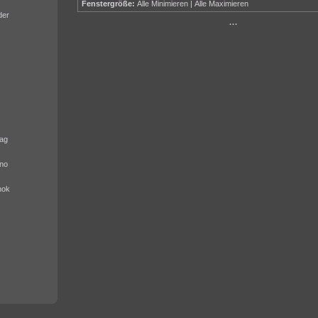
Fenstergröße:
Alle Minimieren
|
Alle Maximieren
der
···
ag
no
nok