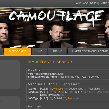
LANGUAGE:
DE
EN
|
IMPRE
DISKOGRAFIE
LIVE
ARCHIV
LINKTR.EE/CAMOUFLAGEMUS
CAMOUFLAGE > SENSOR
Details
Veröffentlichungsjahr:
2003
Singleauskopplungen:
Thief
,
Me And You
,
I Can't Feel You
Anzeige-Filter (
0 Tonträger
)
Land:
[ALLE]
(1)
,
weltweit
(0)
,
Deutschland
(1)
,
Russland
(0)
Medium:
[ALLE]
(0)
,
2xLP
(0)
,
MC
(0)
,
CD-R
(0)
,
CD
(0)
,
2xCD
(0)
,
Digital Download
(0)
VÖ-Typ:
[ALLE]
(0)
,
Offiziell
(0)
,
Promo
(0)
E
Anzeige