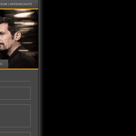
SSUM
|
DATENSCHUTZ
IC