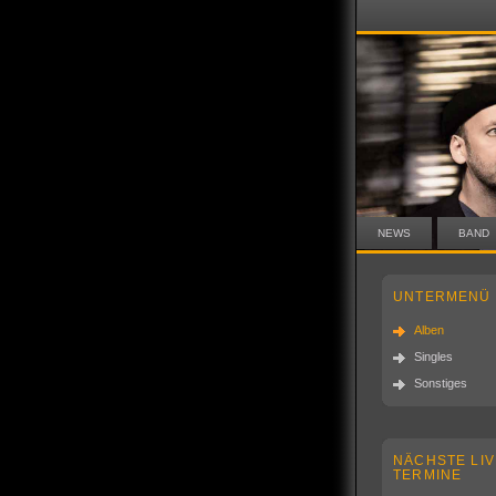
NEWS
BAND
UNTERMENÜ
Alben
Singles
Sonstiges
NÄCHSTE LIV
TERMINE