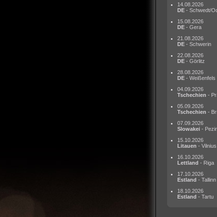
14.08.2026
DE
- Schwedt/O
15.08.2026
DE
- Gera
21.08.2026
DE
- Schwerin
22.08.2026
DE
- Görlitz
28.08.2026
DE
- Weißenfels
04.09.2026
Tschechien
- Pr
05.09.2026
Tschechien
- Br
07.09.2026
Slowakei
- Pezi
15.10.2026
Litauen
- Vilnius
16.10.2026
Lettland
- Riga
17.10.2026
Estland
- Tallinn
18.10.2026
Estland
- Tartu