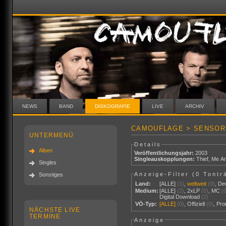
NEWS
BAND
DISKOGRAFIE
LIVE
ARCHIV
CAMOUFLAGE > SENSOR
UNTERMENÜ
Details
Alben
Veröffentlichungsjahr:
2003
Singleauskopplungen:
Thief
,
Me A
Singles
Anzeige-Filter (
0 Tontr
Sonstiges
Land:
[ALLE]
(1)
,
weltweit
(0)
,
De
Medium:
[ALLE]
(2)
,
2xLP
(0)
,
MC
(
Digital Download
(2)
VÖ-Typ:
[ALLE]
(0)
,
Offiziell
(0)
,
Pr
NÄCHSTE LIVE
TERMINE
Anzeige