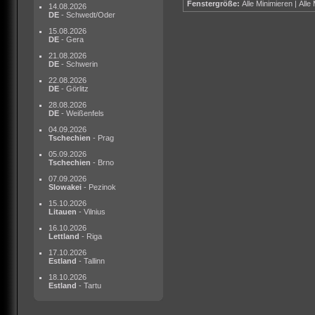
Fenstergröße:
Alle Minimieren
|
Alle
14.08.2026
DE
- Schwedt/Oder
15.08.2026
DE
- Gera
21.08.2026
DE
- Schwerin
22.08.2026
DE
- Görlitz
28.08.2026
DE
- Weißenfels
04.09.2026
Tschechien
- Prag
05.09.2026
Tschechien
- Brno
07.09.2026
Slowakei
- Pezinok
15.10.2026
Litauen
- Vilnius
16.10.2026
Lettland
- Riga
17.10.2026
Estland
- Tallinn
18.10.2026
Estland
- Tartu