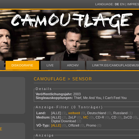
LANGUAGE:
DE
EN
|
IMPRE
DISKOGRAFIE
LIVE
ARCHIV
LINKTR.EE/CAMOUFLAGEMUS
CAMOUFLAGE > SENSOR
Details
Veröffentlichungsjahr:
2003
Singleauskopplungen:
Thief
,
Me And You
,
I Can't Feel You
Anzeige-Filter (
0 Tonträger
)
Land:
[ALLE]
(1)
,
weltweit
(0)
,
Deutschland
(0)
,
Russland
(1)
Medium:
[ALLE]
(2)
,
2xLP
(0)
,
MC
(0)
,
CD-R
(0)
,
CD
(0)
,
2xCD
(0)
,
Digital Download
(2)
VÖ-Typ:
[ALLE]
(0)
,
Offiziell
(0)
,
Promo
(0)
E
Anzeige