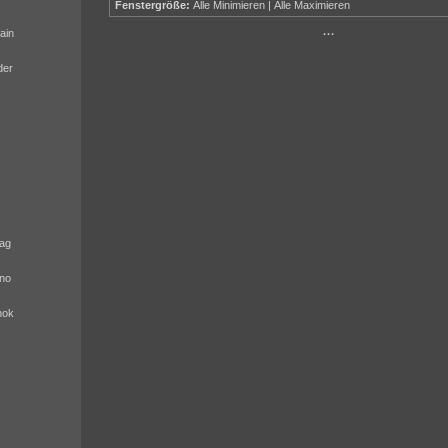
Fenstergröße:
Alle Minimieren
|
Alle Maximieren
ain
···
der
ag
no
nok