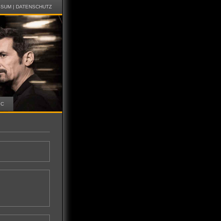
SSUM
|
DATENSCHUTZ
IC