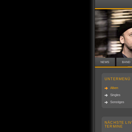
NEWS
BAND
UNTERMENÜ
Alben
Singles
Sonstiges
NÄCHSTE LIV
TERMINE