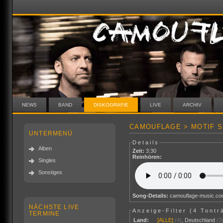
NEWS
BAND
DISKOGRAFIE
LIVE
ARCHIV
CAMOUFLAGE > MOTIF S
UNTERMENÜ
Details
Alben
Zeit:
3:30
Reinhören:
Singles
Sonstiges
Song-Details:
camouflage-music.c
NÄCHSTE LIVE
Anzeige-Filter (
4 Tontr
TERMINE
Land:
[ALLE]
(4)
,
Deutschland
(3