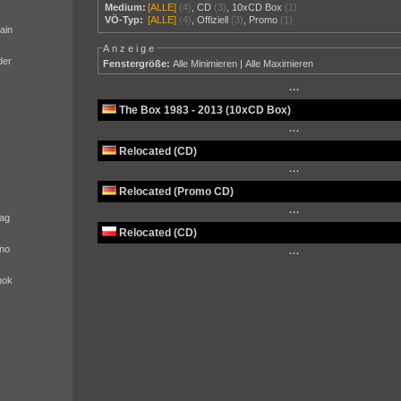
Medium:
[ALLE]
(4)
,
CD
(3)
,
10xCD Box
(1)
VÖ-Typ:
[ALLE]
(4)
,
Offiziell
(3)
,
Promo
(1)
ain
Anzeige
der
Fenstergröße:
Alle Minimieren
|
Alle Maximieren
···
The Box 1983 - 2013 (10xCD Box)
···
Relocated (CD)
···
Relocated (Promo CD)
···
ag
Relocated (CD)
no
···
nok