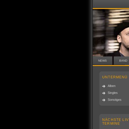
NEWS
BAND
UNTERMENÜ
Alben
Singles
Sonstiges
NÄCHSTE LIV
TERMINE