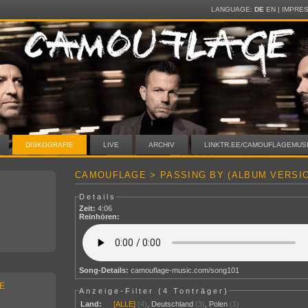
LANGUAGE:
DE
EN
|
IMPRE
DISKOGRAFIE
LIVE
ARCHIV
LINKTR.EE/CAMOUFLAGEMUS
CAMOUFLAGE > PASSING BY (ALBUM VERSI
Details
Zeit:
4:06
Reinhören:
Song-Details:
camouflage-music.com/song101
E
Anzeige-Filter (
4 Tonträger
)
Land:
[ALLE]
(4)
,
Deutschland
(3)
,
Polen
(1)