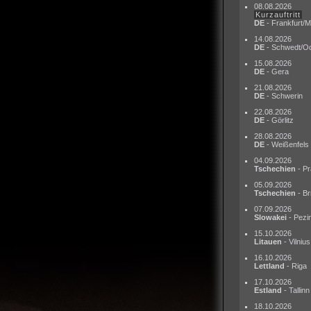
08.08.2026
Kurzauftritt
DE
- Frankfurt/M
14.08.2026
DE
- Schwedt/O
15.08.2026
DE
- Gera
21.08.2026
DE
- Schwerin
22.08.2026
DE
- Görlitz
28.08.2026
DE
- Weißenfels
04.09.2026
Tschechien
- Pr
05.09.2026
Tschechien
- Br
07.09.2026
Slowakei
- Pezi
15.10.2026
Litauen
- Vilnius
16.10.2026
Lettland
- Riga
17.10.2026
Estland
- Tallinn
18.10.2026