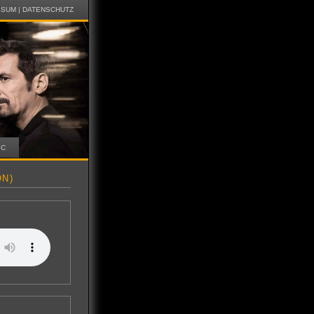
SSUM
|
DATENSCHUTZ
IC
ON)