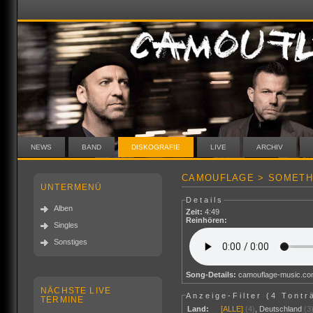
NEWS
BAND
DISKOGRAFIE
LIVE
ARCHIV
CAMOUFLAGE > SOMETH
UNTERMENÜ
Details
Alben
Zeit:
4:49
Reinhören:
Singles
Sonstiges
Song-Details:
camouflage-music.c
NÄCHSTE LIVE
Anzeige-Filter (
4 Tontr
TERMINE
Land:
[ALLE]
(4)
,
Deutschland
(3