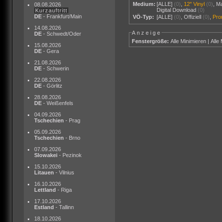
Medium:
[ALLE]
(0)
,
12" Vinyl
(0)
,
M
08.08.2026
Digital Download
(0)
Kurzauftritt
DE
- Frankfurt/Main
VÖ-Typ:
[ALLE]
(0)
,
Offiziell
(0)
,
Pr
14.08.2026
Anzeige
DE
- Schwedt/Oder
Fenstergröße:
Alle Minimieren
|
Alle
15.08.2026
DE
- Gera
21.08.2026
DE
- Schwerin
22.08.2026
DE
- Görlitz
28.08.2026
DE
- Weißenfels
04.09.2026
Tschechien
- Prag
05.09.2026
Tschechien
- Brno
07.09.2026
Slowakei
- Pezinok
15.10.2026
Litauen
- Vilnius
16.10.2026
Lettland
- Riga
17.10.2026
Estland
- Tallinn
18.10.2026