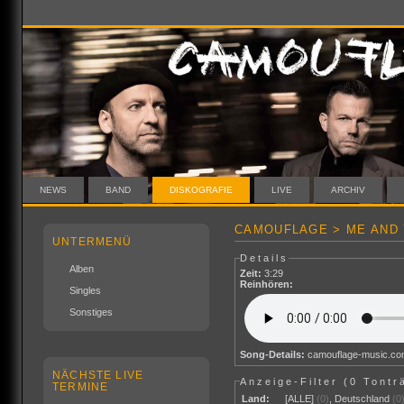
NEWS
BAND
DISKOGRAFIE
LIVE
ARCHIV
CAMOUFLAGE > ME AND 
UNTERMENÜ
Details
Alben
Zeit:
3:29
Reinhören:
Singles
Sonstiges
Song-Details:
camouflage-music.c
NÄCHSTE LIVE
Anzeige-Filter (
0 Tontr
TERMINE
Land:
[ALLE]
(0)
,
Deutschland
(0