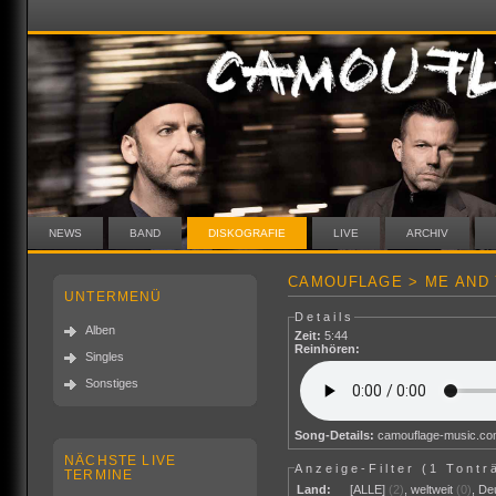
NEWS
BAND
DISKOGRAFIE
LIVE
ARCHIV
CAMOUFLAGE > ME AND 
UNTERMENÜ
Details
Alben
Zeit:
5:44
Reinhören:
Singles
Sonstiges
Song-Details:
camouflage-music.c
NÄCHSTE LIVE
Anzeige-Filter (
1 Tontr
TERMINE
Land:
[ALLE]
(2)
,
weltweit
(0)
,
De