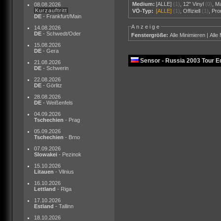
Medium:
[ALLE]
(1)
,
12" Vinyl
(0)
,
M
08.08.2026
Kurzauftritt
VÖ-Typ:
[ALLE]
(1)
,
Offiziell
(1)
,
Pr
DE
- Frankfurt/Main
Anzeige
14.08.2026
DE
- Schwedt/Oder
Fenstergröße:
Alle Minimieren
|
Alle
15.08.2026
DE
- Gera
Sensor - Russia 2003 Tour Ed
21.08.2026
DE
- Schwerin
22.08.2026
DE
- Görlitz
28.08.2026
DE
- Weißenfels
04.09.2026
Tschechien
- Prag
05.09.2026
Tschechien
- Brno
07.09.2026
Slowakei
- Pezinok
15.10.2026
Litauen
- Vilnius
16.10.2026
Lettland
- Riga
17.10.2026
Estland
- Tallinn
18.10.2026