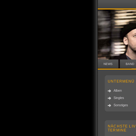
NEWS
BAND
UNTERMENÜ
Alben
Singles
Sonstiges
NÄCHSTE LIV
TERMINE