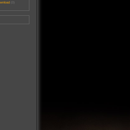
ownload
(0)