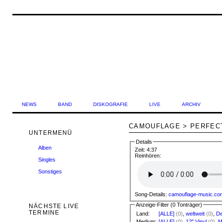
NEWS
BAND
DISKOGRAFIE
LIVE
ARCHIV
CAMOUFLAGE > PERFECT
UNTERMENÜ
Details
Alben
Zeit:
4:37
Reinhören:
Singles
Sonstiges
Song-Details:
camouflage-music.co
Anzeige-Filter (
0 Tonträger
)
NÄCHSTE LIVE
TERMINE
Land:
[ALLE]
(0)
,
weltweit
(0)
,
De
Medium:
[ALLE]
(0)
,
12" Vinyl
(0)
,
M