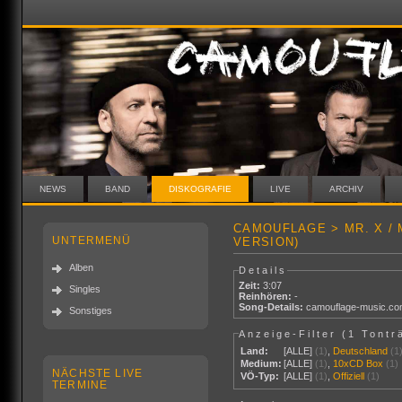
NEWS
BAND
DISKOGRAFIE
LIVE
ARCHIV
CAMOUFLAGE > MR. X /
UNTERMENÜ
VERSION)
Alben
Details
Zeit:
3:07
Singles
Reinhören:
-
Song-Details:
camouflage-music.c
Sonstiges
Anzeige-Filter (
1 Tontr
Land:
[ALLE]
(1)
,
Deutschland
(1
Medium:
[ALLE]
(1)
,
10xCD Box
(1)
NÄCHSTE LIVE
VÖ-Typ:
[ALLE]
(1)
,
Offiziell
(1)
TERMINE