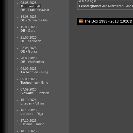
Anzeige
08.08.2026
Fenstergröße:
Alle Minimieren
|
Alle
Kurzauftritt
DE
- Frankfurt/Main
14.08.2026
DE
- Schwedt/Oder
The Box 1983 - 2013 (10xCD
15.08.2026
DE
- Gera
21.08.2026
DE
- Schwerin
22.08.2026
DE
- Görlitz
28.08.2026
DE
- Weißenfels
04.09.2026
Tschechien
- Prag
05.09.2026
Tschechien
- Brno
07.09.2026
Slowakei
- Pezinok
15.10.2026
Litauen
- Vilnius
16.10.2026
Lettland
- Riga
17.10.2026
Estland
- Tallinn
18.10.2026