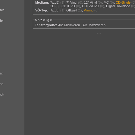
Medium:
[ALLE]
(1)
,
7" Vinyl
(0)
,
12" Vinyl
(0)
,
MC
(0)
,
CD-Single
(0
CD
(0)
,
CD+DVD
(0)
,
CD+2xDVD
(0)
,
Digital Download
(0
ain
VÖ-Typ:
[ALLE]
(1)
,
Offiziell
(1)
,
Promo
(0)
Anzeige
der
Fenstergröße:
Alle Minimieren
|
Alle Maximieren
···
ag
no
nok