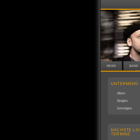
NEWS
BAND
UNTERMENÜ
Alben
Singles
Sonstiges
NÄCHSTE LIV
TERMINE