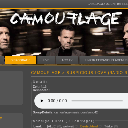
LANGUAGE:
DE
EN
|
IMPRE
DISKOGRAFIE
LIVE
ARCHIV
LINKTR.EE/CAMOUFLAGEMUS
CAMOUFLAGE > SUSPICIOUS LOVE (RADIO R
Details
Zeit:
4:13
Reinhören:
Song-Details:
camouflage-music.com/song42
E
Anzeige-Filter (
0 Tonträger
)
Land:
[ALLE]
(0)
,
weltweit
(0)
,
Deutschland
(0)
,
Türkei
(0)