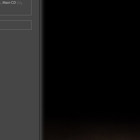
)
,
Maxi-CD
(1)
,
)