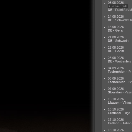
08.08.2026
Kurzauftritt
DE
- Frankfurt/M
14.08.2026
DE
- Schwedt/O
15.08.2026
DE
- Gera
21.08.2026
DE
- Schwerin
22.08.2026
DE
- Görlitz
28.08.2026
DE
- Weißenfels
04.09.2026
Tschechien
- Pr
05.09.2026
Tschechien
- Br
07.09.2026
Slowakei
- Pezi
15.10.2026
Litauen
- Vilnius
16.10.2026
Lettland
- Riga
17.10.2026
Estland
- Tallinn
18.10.2026