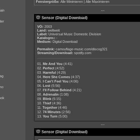
Fenstergröße:
Alle Minimieren
|
Alle Maximieren
ain
···
Sensor (Digital Download)
der
VÖ:
2003
Land:
weltweit
Label:
Universal Music Domestic Division
Katalognr.:
-
Medium:
Digital Download
Permalink:
camouflage-music.com/discog321
Streaming/Download:
spotify.com
01.
Me And You
(4:41)
02.
Perfect
(4:52)
03.
Harmful
(4:29)
ag
04.
Here She Comes
(4:37)
05.
I Can't Feel You
(4:06)
06.
Lost
(5:56)
no
07.
I'll Follow Behind
(4:21)
08.
Adrenalin
(1:08)
nok
09.
Blink
(5:15)
10.
Thief
(4:36)
11.
Together
(4:46)
12.
74 Minutes
(2:56)
13.
You Turn
(5:00)
···
Sensor (Digital Download)