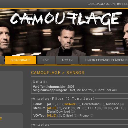
LANGUAGE:
DE
EN
|
IMPRE
DISKOGRAFIE
LIVE
ARCHIV
LINKTR.EE/CAMOUFLAGEMUS
CAMOUFLAGE > SENSOR
Details
Veröffentlichungsjahr:
2003
Singleauskopplungen:
Thief
,
Me And You
,
I Can't Feel You
Anzeige-Filter (
2 Tonträger
)
Land:
[ALLE]
(11)
,
weltweit
(2)
,
Deutschland
(5)
,
Russland
(4)
Medium:
[ALLE]
(2)
,
2xLP
(0)
,
MC
(0)
,
CD-R
(0)
,
CD
(0)
,
2xCD
(0)
,
Digital Download
(2)
VÖ-Typ:
[ALLE]
(2)
,
Offiziell
(2)
,
Promo
(0)
E
Anzeige