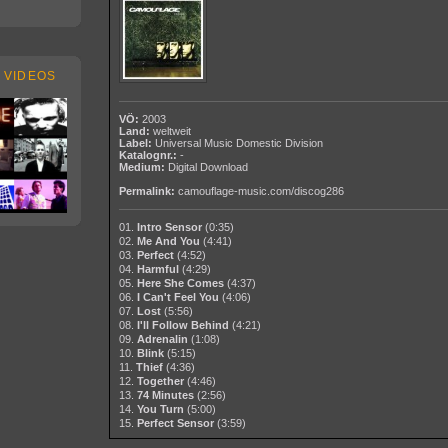
 VIDEOS
VÖ:
2003
Land:
weltweit
Label:
Universal Music Domestic Division
Katalognr.:
-
Medium:
Digital Download
Permalink:
camouflage-music.com/discog286
01.
Intro Sensor
(0:35)
02.
Me And You
(4:41)
03.
Perfect
(4:52)
04.
Harmful
(4:29)
05.
Here She Comes
(4:37)
06.
I Can't Feel You
(4:06)
07.
Lost
(5:56)
08.
I'll Follow Behind
(4:21)
09.
Adrenalin
(1:08)
10.
Blink
(5:15)
11.
Thief
(4:36)
12.
Together
(4:46)
13.
74 Minutes
(2:56)
14.
You Turn
(5:00)
15.
Perfect Sensor
(3:59)