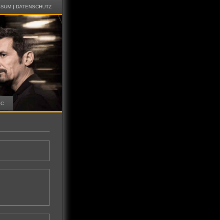
SSUM
|
DATENSCHUTZ
IC