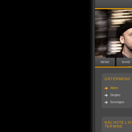
NEWS
BAND
UNTERMENÜ
Alben
Singles
Sonstiges
NÄCHSTE LIV
TERMINE