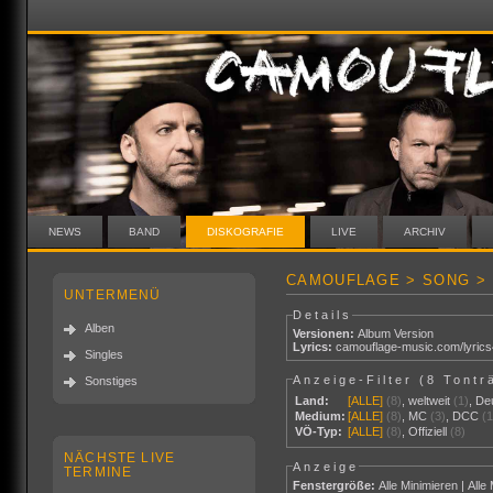
NEWS
BAND
DISKOGRAFIE
LIVE
ARCHIV
CAMOUFLAGE > SONG >
UNTERMENÜ
Details
Alben
Versionen:
Album Version
Lyrics:
camouflage-music.com/lyric
Singles
Anzeige-Filter (
8 Tontr
Sonstiges
Land:
[ALLE]
(8)
,
weltweit
(1)
,
De
Medium:
[ALLE]
(8)
,
MC
(3)
,
DCC
(1
VÖ-Typ:
[ALLE]
(8)
,
Offiziell
(8)
NÄCHSTE LIVE
Anzeige
TERMINE
Fenstergröße:
Alle Minimieren
|
Alle