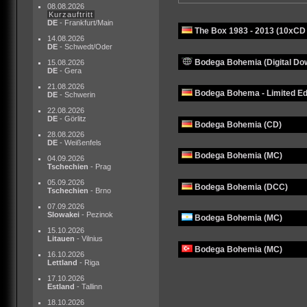
08.08.2026
Kurzauftritt
DE
- Frankfurt/Main
The Box 1983 - 2013 (10xCD
14.08.2026
DE
- Schwedt/Oder
Bodega Bohemia (Digital Do
15.08.2026
DE
- Gera
21.08.2026
Bodega Bohema - Limited Edi
DE
- Schwerin
22.08.2026
DE
- Görlitz
Bodega Bohemia (CD)
28.08.2026
DE
- Weißenfels
Bodega Bohemia (MC)
04.09.2026
Tschechien
- Prag
05.09.2026
Bodega Bohemia (DCC)
Tschechien
- Brno
07.09.2026
Slowakei
- Pezinok
Bodega Bohemia (MC)
15.10.2026
Litauen
- Vilnius
Bodega Bohemia (MC)
16.10.2026
Lettland
- Riga
17.10.2026
Estland
- Tallinn
18.10.2026