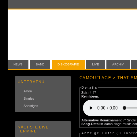
NEWS
BAND
DISKOGRAFIE
LIVE
ARCHIV
CAMOUFLAGE > THAT SM
UNTERMENÜ
Details
Alben
Zeit:
4:47
Reinhören:
Singles
Sonstiges
Alternative Remixnamen:
Song-Details:
camouflage-music.c
NÄCHSTE LIVE
TERMINE
Anzeige-Filter (
0 Tontr