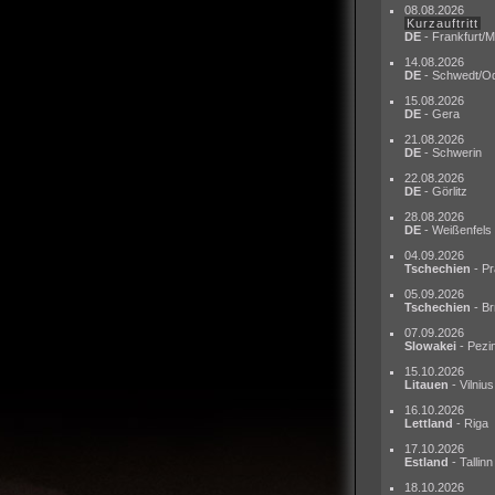
08.08.2026
Kurzauftritt
DE
- Frankfurt/M
14.08.2026
DE
- Schwedt/O
15.08.2026
DE
- Gera
21.08.2026
DE
- Schwerin
22.08.2026
DE
- Görlitz
28.08.2026
DE
- Weißenfels
04.09.2026
Tschechien
- Pr
05.09.2026
Tschechien
- Br
07.09.2026
Slowakei
- Pezi
15.10.2026
Litauen
- Vilnius
16.10.2026
Lettland
- Riga
17.10.2026
Estland
- Tallinn
18.10.2026