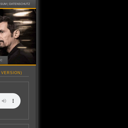
SSUM
|
DATENSCHUTZ
IC
 VERSION)