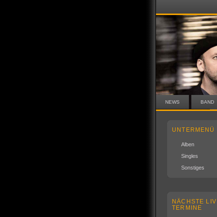
NEWS
BAND
UNTERMENÜ
Alben
Singles
Sonstiges
NÄCHSTE LIV
TERMINE