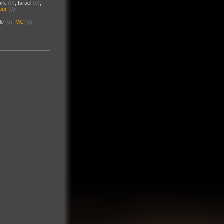
ark
(0)
,
Israel
(0)
,
pur
(0)
,
le
(0)
,
MC
(0)
,