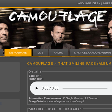
LANGUAGE:
DE
EN
|
IMPRE
DISKOGRAFIE
LIVE
ARCHIV
LINKTR.EE/CAMOUFLAGEMUS
CAMOUFLAGE > THAT SMILING FACE (ALBUM
Details
Zeit:
4:47
Reinhören:
Alternative Remixnamen:
7" Single Version , LP Version
Song-Details:
camouflage-music.com/song1
E
Anzeige-Filter (
0 Tonträger
)