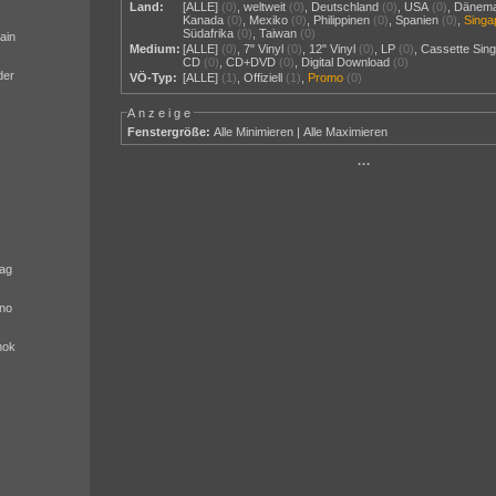
Land:
[ALLE]
(0)
,
weltweit
(0)
,
Deutschland
(0)
,
USA
(0)
,
Dänem
Kanada
(0)
,
Mexiko
(0)
,
Philippinen
(0)
,
Spanien
(0)
,
Singa
Südafrika
(0)
,
Taiwan
(0)
ain
Medium:
[ALLE]
(0)
,
7" Vinyl
(0)
,
12" Vinyl
(0)
,
LP
(0)
,
Cassette Sing
CD
(0)
,
CD+DVD
(0)
,
Digital Download
(0)
der
VÖ-Typ:
[ALLE]
(1)
,
Offiziell
(1)
,
Promo
(0)
Anzeige
Fenstergröße:
Alle Minimieren
|
Alle Maximieren
···
ag
no
nok