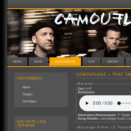
NEWS
BAND
DISKOGRAFIE
LIVE
ARCHIV
CAMOUFLAGE > THAT SM
UNTERMENÜ
Details
Alben
Zeit:
4:47
Reinhören:
Singles
Sonstiges
Alternative Remixnamen:
Song-Details:
camouflage-music.c
NÄCHSTE LIVE
TERMINE
Anzeige-Filter (
1 Tontr