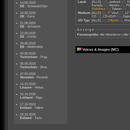
Land:
[ALLE]
(10)
,
weltweit
(0)
,
D
14.08.2026
Kanada
(0)
,
Mexiko
(0)
,
Ph
DE
- Schwedt/Oder
Südafrika
(1)
,
Taiwan
(1)
15.08.2026
Medium:
[ALLE]
(2)
,
7" Vinyl
(0)
,
12"
DE
- Gera
CD
(0)
,
CD+DVD
(0)
,
Digi
VÖ-Typ:
[ALLE]
(1)
,
Offiziell
(1)
,
Pr
21.08.2026
DE
- Schwerin
Anzeige
22.08.2026
Fenstergröße:
Alle Minimieren
|
Alle
DE
- Görlitz
28.08.2026
DE
- Weißenfels
Voices & Images (MC)
04.09.2026
Tschechien
- Prag
05.09.2026
Tschechien
- Brno
07.09.2026
Slowakei
- Pezinok
15.10.2026
Litauen
- Vilnius
16.10.2026
Lettland
- Riga
17.10.2026
Estland
- Tallinn
18.10.2026
Estland
- Tartu