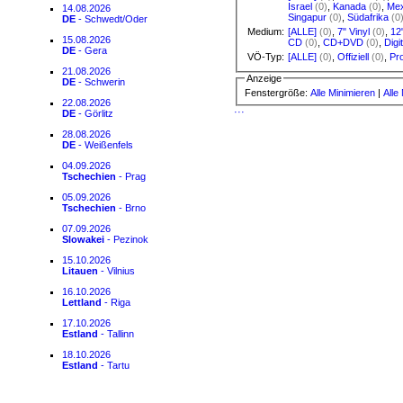
Israel
(0)
,
Kanada
(0)
,
Mex
14.08.2026
Singapur
(0)
,
Südafrika
(0
DE
- Schwedt/Oder
Medium:
[ALLE]
(0)
,
7" Vinyl
(0)
,
12
15.08.2026
CD
(0)
,
CD+DVD
(0)
,
Digi
DE
- Gera
VÖ-Typ:
[ALLE]
(0)
,
Offiziell
(0)
,
Pr
21.08.2026
Anzeige
DE
- Schwerin
Fenstergröße:
Alle Minimieren
|
Alle
22.08.2026
···
DE
- Görlitz
28.08.2026
DE
- Weißenfels
04.09.2026
Tschechien
- Prag
05.09.2026
Tschechien
- Brno
07.09.2026
Slowakei
- Pezinok
15.10.2026
Litauen
- Vilnius
16.10.2026
Lettland
- Riga
17.10.2026
Estland
- Tallinn
18.10.2026
Estland
- Tartu