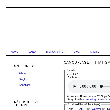
NEWS
BAND
DISKOGRAFIE
LIVE
ARCHIV
CAMOUFLAGE > THAT SM
UNTERMENÜ
Details
Alben
Zeit:
4:47
Reinhören:
Singles
Sonstiges
Alternative Remixnamen:
Song-Details:
camouflage-music.co
NÄCHSTE LIVE
Anzeige-Filter (
0 Tonträger
)
TERMINE
Land:
[ALLE]
(0)
,
weltweit
(0)
,
De