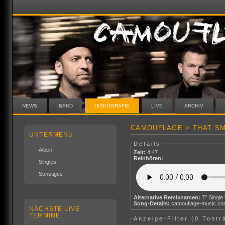
NEWS
BAND
DISKOGRAFIE
LIVE
ARCHIV
CAMOUFLAGE > THAT SM
UNTERMENÜ
Details
Alben
Zeit:
4:47
Reinhören:
Singles
Sonstiges
Alternative Remixnamen:
Song-Details:
camouflage-music.c
NÄCHSTE LIVE
TERMINE
Anzeige-Filter (
0 Tontr