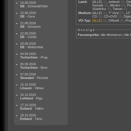
Land:
[ALLE]
(1)
,
weltweit
(0)
,
De
14.08.2026
Kanada
(0)
,
Mexiko
(0)
,
Ph
DE
- Schwedt/Oder
Südafrika
(0)
,
Taiwan
(0)
15.08.2026
Medium:
[ALLE]
(1)
,
7" Vinyl
(0)
,
12"
DE
- Gera
CD
(0)
,
CD+DVD
(0)
,
Digi
VÖ-Typ:
[ALLE]
(0)
,
Offiziell
(0)
,
Pr
21.08.2026
DE
- Schwerin
Anzeige
22.08.2026
Fenstergröße:
Alle Minimieren
|
Alle
DE
- Görlitz
28.08.2026
DE
- Weißenfels
04.09.2026
Tschechien
- Prag
05.09.2026
Tschechien
- Brno
07.09.2026
Slowakei
- Pezinok
15.10.2026
Litauen
- Vilnius
16.10.2026
Lettland
- Riga
17.10.2026
Estland
- Tallinn
18.10.2026
Estland
- Tartu