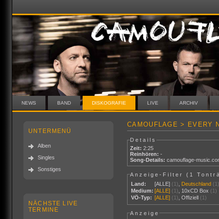
NEWS
BAND
DISKOGRAFIE
LIVE
ARCHIV
CAMOUFLAGE > EVERY N
UNTERMENÜ
Details
Alben
Zeit:
2:25
Reinhören:
-
Singles
Song-Details:
camouflage-music.c
Sonstiges
Anzeige-Filter (
1 Tontr
Land:
[ALLE]
(1)
,
Deutschland
(1
Medium:
[ALLE]
(1)
,
10xCD Box
(1)
VÖ-Typ:
[ALLE]
(1)
,
Offiziell
(1)
NÄCHSTE LIVE
TERMINE
Anzeige