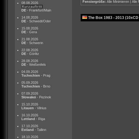
Fenstergröße:
Alle Minimieren
|
Alle
08.08.2026
Kurzauftritt
DE
- Frankfurt/Main
14.08.2026
The Box 1983 - 2013 (10xCD
DE
- Schwedt/Oder
15.08.2026
DE
- Gera
21.08.2026
DE
- Schwerin
22.08.2026
DE
- Görlitz
28.08.2026
DE
- Weißenfels
04.09.2026
Tschechien
- Prag
05.09.2026
Tschechien
- Brno
07.09.2026
Slowakei
- Pezinok
15.10.2026
Litauen
- Vilnius
16.10.2026
Lettland
- Riga
17.10.2026
Estland
- Tallinn
18.10.2026