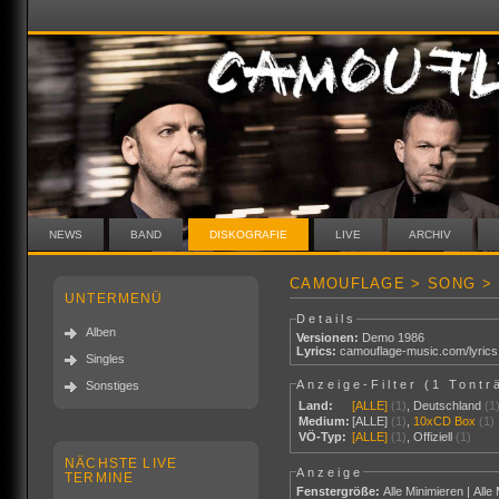
NEWS
BAND
DISKOGRAFIE
LIVE
ARCHIV
CAMOUFLAGE > SONG >
UNTERMENÜ
Details
Alben
Versionen:
Demo 1986
Lyrics:
camouflage-music.com/lyric
Singles
Anzeige-Filter (
1 Tontr
Sonstiges
Land:
[ALLE]
(1)
,
Deutschland
(1
Medium:
[ALLE]
(1)
,
10xCD Box
(1)
VÖ-Typ:
[ALLE]
(1)
,
Offiziell
(1)
NÄCHSTE LIVE
Anzeige
TERMINE
Fenstergröße:
Alle Minimieren
|
Alle