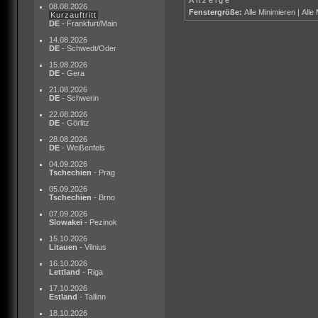
08.08.2026
Fenstergröße:
Alle Minimieren
|
Alle
Kurzauftritt
DE
- Frankfurt/Main
14.08.2026
DE
- Schwedt/Oder
15.08.2026
DE
- Gera
21.08.2026
DE
- Schwerin
22.08.2026
DE
- Görlitz
28.08.2026
DE
- Weißenfels
04.09.2026
Tschechien
- Prag
05.09.2026
Tschechien
- Brno
07.09.2026
Slowakei
- Pezinok
15.10.2026
Litauen
- Vilnius
16.10.2026
Lettland
- Riga
17.10.2026
Estland
- Tallinn
18.10.2026