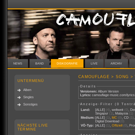
NEWS
BAND
DISKOGRAFIE
LIVE
ARCHIV
CAMOUFLAGE > SONG > 
UNTERMENÜ
Details
Alben
Versionen:
Album Version
Lyrics:
camouflage-music.com/lyric
Singles
Anzeige-Filter (
0 Tontr
Sonstiges
Land:
[ALLE]
(4)
,
weltweit
(0)
,
De
Singapur
(1)
,
Malaysia
(1)
Medium:
[ALLE]
(1)
,
MC
(0)
,
CD
(1)
Digital Download
(0)
NÄCHSTE LIVE
VÖ-Typ:
[ALLE]
(1)
,
Offiziell
(0)
,
Pr
TERMINE
Anzeige