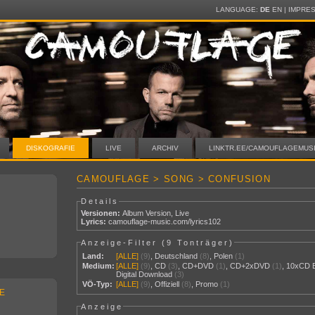
LANGUAGE:
DE
EN
|
IMPRE
DISKOGRAFIE
LIVE
ARCHIV
LINKTR.EE/CAMOUFLAGEMUS
CAMOUFLAGE > SONG > CONFUSION
Details
Versionen:
Album Version
,
Live
Lyrics:
camouflage-music.com/lyrics102
Anzeige-Filter (
9 Tonträger
)
Land:
[ALLE]
(9)
,
Deutschland
(8)
,
Polen
(1)
Medium:
[ALLE]
(9)
,
CD
(3)
,
CD+DVD
(1)
,
CD+2xDVD
(1)
,
10xCD 
Digital Download
(3)
VÖ-Typ:
[ALLE]
(9)
,
Offiziell
(8)
,
Promo
(1)
E
Anzeige