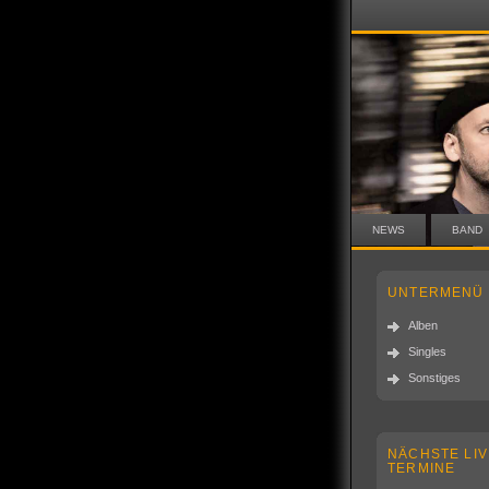
NEWS
BAND
UNTERMENÜ
Alben
Singles
Sonstiges
NÄCHSTE LIV
TERMINE