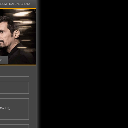
SSUM
|
DATENSCHUTZ
IC
Box
(1)
,