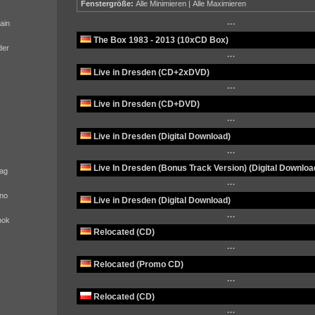
Fenstergröße:
Alle Minimieren
|
Alle Maximieren
ain
···
The Box 1983 - 2013 (10xCD Box)
der
···
Live in Dresden (CD+2xDVD)
···
Live in Dresden (CD+DVD)
···
Live in Dresden (Digital Download)
···
Live In Dresden (Bonus Track Version) (Digital Downloa
ag
···
no
Live in Dresden (Digital Download)
···
nok
Relocated (CD)
···
Relocated (Promo CD)
···
Relocated (CD)
···