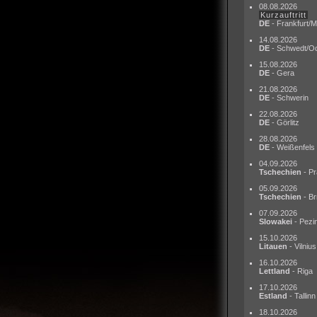
08.08.2026
Kurzauftritt
DE
- Frankfurt/M
14.08.2026
DE
- Schwedt/O
15.08.2026
DE
- Gera
21.08.2026
DE
- Schwerin
22.08.2026
DE
- Görlitz
28.08.2026
DE
- Weißenfels
04.09.2026
Tschechien
- Pr
05.09.2026
Tschechien
- Br
07.09.2026
Slowakei
- Pezi
15.10.2026
Litauen
- Vilnius
16.10.2026
Lettland
- Riga
17.10.2026
Estland
- Tallinn
18.10.2026