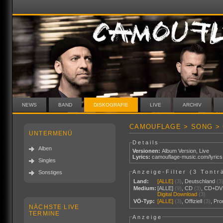
NEWS
BAND
DISKOGRAFIE
LIVE
ARCHIV
CAMOUFLAGE > SONG >
UNTERMENÜ
Details
Alben
Versionen:
Album Version
,
Live
Lyrics:
camouflage-music.com/lyric
Singles
Anzeige-Filter (
3 Tontr
Sonstiges
Land:
[ALLE]
(3)
,
Deutschland
(3
Medium:
[ALLE]
(9)
,
CD
(3)
,
CD+DV
Digital Download
(3)
VÖ-Typ:
[ALLE]
(3)
,
Offiziell
(3)
,
Pr
NÄCHSTE LIVE
TERMINE
Anzeige