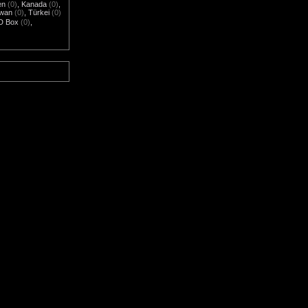
en
(0)
,
Kanada
(0)
,
iwan
(0)
,
Türkei
(0)
D Box
(0)
,