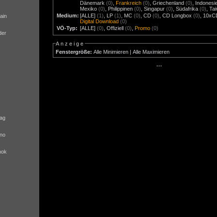
Dänemark
(0)
,
Frankreich
(0)
,
Griechenland
(0)
,
Indonesi
Mexiko
(0)
,
Philippinen
(0)
,
Singapur
(0)
,
Südafrika
(0)
,
Ta
Medium:
[ALLE]
(1)
,
LP
(1)
,
MC
(0)
,
CD
(0)
,
CD Longbox
(0)
,
10xC
ain
Digital Download
(0)
VÖ-Typ:
[ALLE]
(0)
,
Offiziell
(0)
,
Promo
(0)
der
Anzeige
Fenstergröße:
Alle Minimieren
|
Alle Maximieren
···
ag
no
nok