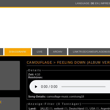
LANGUAGE:
DE
EN
|
IMPRE
DISKOGRAFIE
LIVE
ARCHIV
LINKTR.EE/CAMOUFLAGEMUS
CAMOUFLAGE > FEELING DOWN (ALBUM VER
Details
Zeit:
4:10
Reinhören:
Song-Details:
camouflage-music.com/song18
E
Anzeige-Filter (
0 Tonträger
)
Land:
[ALLE]
(0)
,
weltweit
(0)
,
Deutschland
(0)
,
USA
(0)
,
Argenti