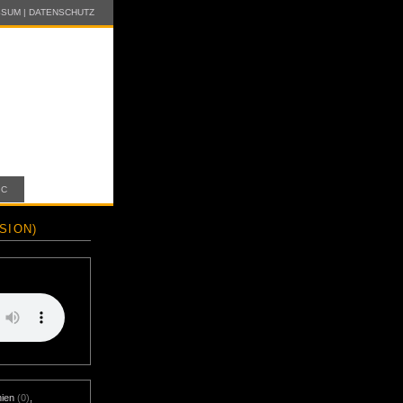
SSUM
|
DATENSCHUTZ
IC
SION)
nien
(0)
,