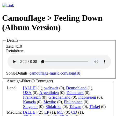
Camouflage > Feeling Down
(Album Version)
Details
Zeit:
4:10
Reinhören:
Song-Details:
camouflage-music.com/song18
Anzeige-Filter (
0 Tonträger
)
Land:
[ALLE]
(1)
,
weltweit
(0)
,
Deutschland
(1)
,
USA
(0)
,
Argentinien
(0)
,
Dänemark
(0)
,
Frankreich
(0)
,
Griechenland
(0)
,
Indonesien
(0)
,
Kanada
(0)
,
Mexiko
(0)
,
Philippinen
(0)
,
Singapur
(0)
,
Südafrika
(0)
,
Taiwan
(0)
,
Türkei
(0)
Medium:
[ALLE]
(2)
,
LP
(1)
,
MC
(0)
,
CD
(1)
,