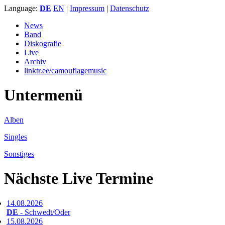
Language:
DE
EN
|
Impressum
|
Datenschutz
News
Band
Diskografie
Live
Archiv
linktr.ee/camouflagemusic
Untermenü
Alben
Singles
Sonstiges
Nächste Live Termine
14.08.2026
DE
- Schwedt/Oder
15.08.2026