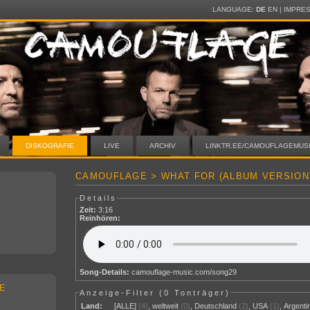
LANGUAGE:
DE
EN
|
IMPRE
DISKOGRAFIE
LIVE
ARCHIV
LINKTR.EE/CAMOUFLAGEMUS
CAMOUFLAGE > WHAT FOR (ALBUM VERSION
Details
Zeit:
3:16
Reinhören:
Song-Details:
camouflage-music.com/song29
E
Anzeige-Filter (
0 Tonträger
)
Land:
[ALLE]
(4)
,
weltweit
(0)
,
Deutschland
(2)
,
USA
(1)
,
Argenti