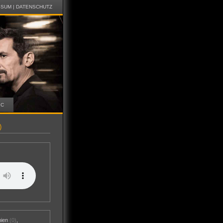
SSUM
|
DATENSCHUTZ
IC
)
nien
(0)
,