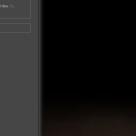
D Box
(0)
,