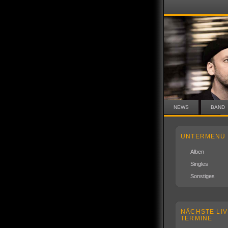
NEWS
BAND
UNTERMENÜ
Alben
Singles
Sonstiges
NÄCHSTE LIV
TERMINE