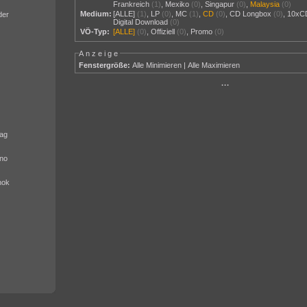
Frankreich
(1)
,
Mexiko
(0)
,
Singapur
(0)
,
Malaysia
(0)
Medium:
[ALLE]
(1)
,
LP
(0)
,
MC
(1)
,
CD
(0)
,
CD Longbox
(0)
,
10xC
der
Digital Download
(0)
VÖ-Typ:
[ALLE]
(0)
,
Offiziell
(0)
,
Promo
(0)
Anzeige
Fenstergröße:
Alle Minimieren
|
Alle Maximieren
···
ag
no
nok