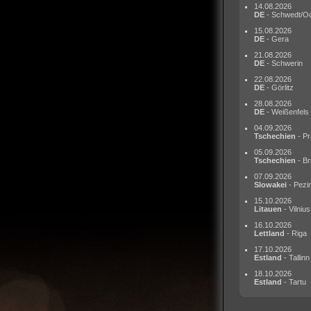
14.08.2026
DE
- Schwedt/O
15.08.2026
DE
- Gera
21.08.2026
DE
- Schwerin
22.08.2026
DE
- Görlitz
28.08.2026
DE
- Weißenfels
04.09.2026
Tschechien
- Pr
05.09.2026
Tschechien
- Br
07.09.2026
Slowakei
- Pezi
15.10.2026
Litauen
- Vilnius
16.10.2026
Lettland
- Riga
17.10.2026
Estland
- Tallinn
18.10.2026
Estland
- Tartu