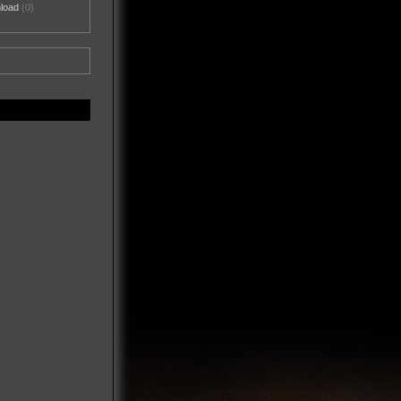
nload
(0)