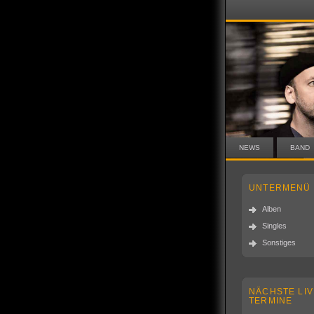
NEWS
BAND
UNTERMENÜ
Alben
Singles
Sonstiges
NÄCHSTE LIV
TERMINE