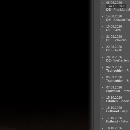
08.08.2026
Kurzauftritt
DE
- Frankfurt/M
14.08.2026
DE
- Schwedt/O
15.08.2026
DE
- Gera
21.08.2026
DE
- Schwerin
22.08.2026
DE
- Görlitz
28.08.2026
DE
- Weißenfels
04.09.2026
Tschechien
- Pr
05.09.2026
Tschechien
- Br
07.09.2026
Slowakei
- Pezi
15.10.2026
Litauen
- Vilnius
16.10.2026
Lettland
- Riga
17.10.2026
Estland
- Tallinn
18.10.2026