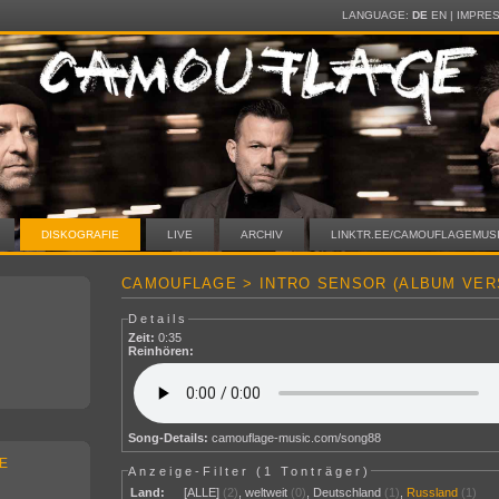
LANGUAGE:
DE
EN
|
IMPRE
DISKOGRAFIE
LIVE
ARCHIV
LINKTR.EE/CAMOUFLAGEMUS
CAMOUFLAGE > INTRO SENSOR (ALBUM VER
Details
Zeit:
0:35
Reinhören:
Song-Details:
camouflage-music.com/song88
E
Anzeige-Filter (
1 Tonträger
)
Land:
[ALLE]
(2)
,
weltweit
(0)
,
Deutschland
(1)
,
Russland
(1)