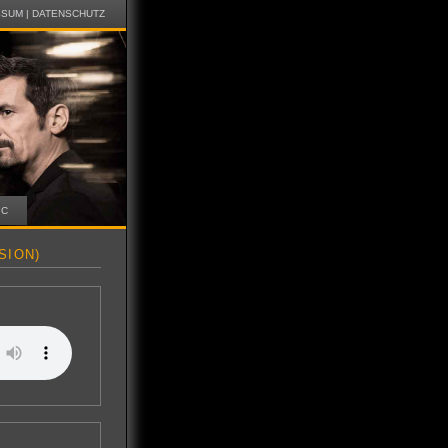
SSUM
|
DATENSCHUTZ
IC
SION)