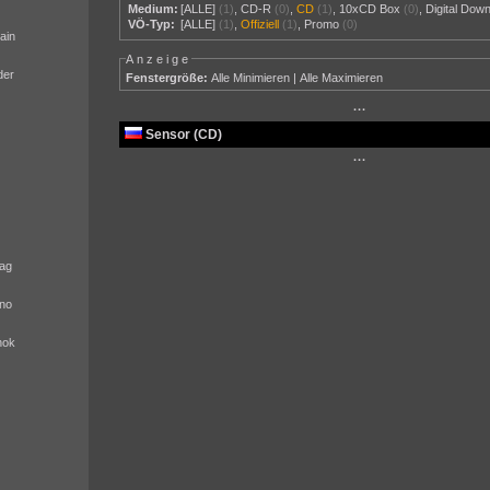
Medium:
[ALLE]
(1)
,
CD-R
(0)
,
CD
(1)
,
10xCD Box
(0)
,
Digital Dow
VÖ-Typ:
[ALLE]
(1)
,
Offiziell
(1)
,
Promo
(0)
ain
Anzeige
der
Fenstergröße:
Alle Minimieren
|
Alle Maximieren
···
Sensor (CD)
···
ag
no
nok