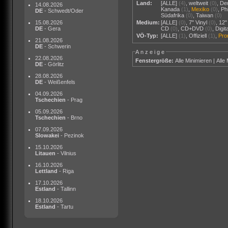
Land:
[ALLE]
(4)
,
weltweit
(0)
,
De
14.08.2026
Kanada
(1)
,
Mexiko
(0)
,
Ph
DE
- Schwedt/Oder
Südafrika
(0)
,
Taiwan
(0)
15.08.2026
Medium:
[ALLE]
(0)
,
7" Vinyl
(0)
,
12"
DE
- Gera
CD
(0)
,
CD+DVD
(0)
,
Digi
VÖ-Typ:
[ALLE]
(1)
,
Offiziell
(1)
,
Pr
21.08.2026
DE
- Schwerin
Anzeige
22.08.2026
Fenstergröße:
Alle Minimieren
|
Alle
DE
- Görlitz
28.08.2026
DE
- Weißenfels
04.09.2026
Tschechien
- Prag
05.09.2026
Tschechien
- Brno
07.09.2026
Slowakei
- Pezinok
15.10.2026
Litauen
- Vilnius
16.10.2026
Lettland
- Riga
17.10.2026
Estland
- Tallinn
18.10.2026
Estland
- Tartu