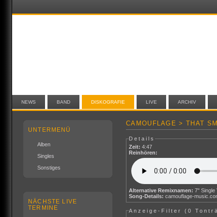
NEWS
BAND
DISKOGRAFIE
LIVE
ARCHIV
CAMOUFLAGE > THAT SM
UNTERMENÜ
Details
Alben
Zeit:
4:47
Reinhören:
Singles
Sonstiges
Alternative Remixnamen:
Song-Details:
camouflage-music.c
NÄCHSTE LIVE
TERMINE
Anzeige-Filter (
0 Tontr