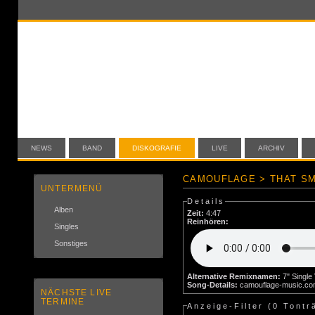
NEWS
BAND
DISKOGRAFIE
LIVE
ARCHIV
CAMOUFLAGE > THAT SM
UNTERMENÜ
Details
Alben
Zeit:
4:47
Reinhören:
Singles
Sonstiges
Alternative Remixnamen:
Song-Details:
camouflage-music.c
NÄCHSTE LIVE
TERMINE
Anzeige-Filter (
0 Tontr