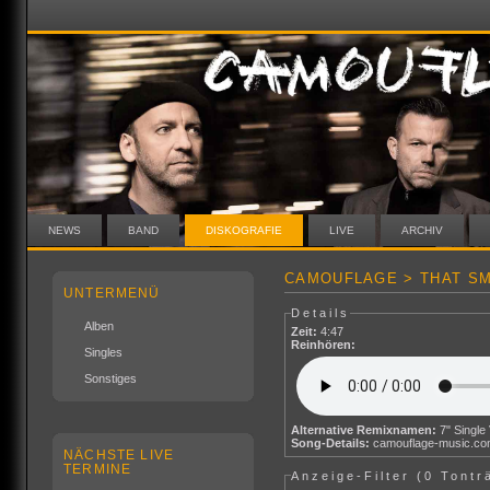
NEWS
BAND
DISKOGRAFIE
LIVE
ARCHIV
CAMOUFLAGE > THAT SM
UNTERMENÜ
Details
Alben
Zeit:
4:47
Reinhören:
Singles
Sonstiges
Alternative Remixnamen:
Song-Details:
camouflage-music.c
NÄCHSTE LIVE
TERMINE
Anzeige-Filter (
0 Tontr