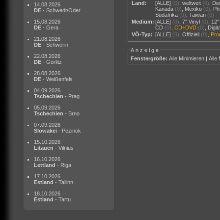
Land:
[ALLE]
(0)
,
weltweit
(0)
,
De
14.08.2026
Kanada
(0)
,
Mexiko
(0)
,
Ph
DE
- Schwedt/Oder
Südafrika
(0)
,
Taiwan
(0)
15.08.2026
Medium:
[ALLE]
(0)
,
7" Vinyl
(0)
,
12"
DE
- Gera
CD
(0)
,
CD+DVD
(0)
,
Digi
VÖ-Typ:
[ALLE]
(0)
,
Offiziell
(0)
,
Pr
21.08.2026
DE
- Schwerin
Anzeige
22.08.2026
Fenstergröße:
Alle Minimieren
|
Alle
DE
- Görlitz
28.08.2026
DE
- Weißenfels
04.09.2026
Tschechien
- Prag
05.09.2026
Tschechien
- Brno
07.09.2026
Slowakei
- Pezinok
15.10.2026
Litauen
- Vilnius
16.10.2026
Lettland
- Riga
17.10.2026
Estland
- Tallinn
18.10.2026
Estland
- Tartu