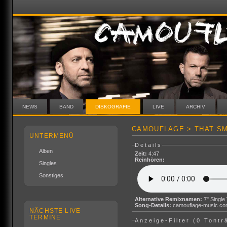
NEWS
BAND
DISKOGRAFIE
LIVE
ARCHIV
CAMOUFLAGE > THAT SM
UNTERMENÜ
Details
Alben
Zeit:
4:47
Reinhören:
Singles
Sonstiges
Alternative Remixnamen:
Song-Details:
camouflage-music.c
NÄCHSTE LIVE
TERMINE
Anzeige-Filter (
0 Tontr