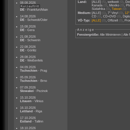
Land:
[ALLE]
(5)
,
weltweit
(0)
,
De
08.08.2026
Kanada
(0)
,
Mexiko
(0)
,
Ph
Kurzauftritt
Südafrika
(0)
,
Taiwan
(0)
DE
- Frankfurt/Main
Medium:
[ALLE]
(1)
,
7" Vinyl
(0)
,
12"
14.08.2026
CD
(0)
,
CD+DVD
(0)
,
Digi
DE
- Schwedt/Oder
VÖ-Typ:
[ALLE]
(0)
,
Offiziell
(0)
,
Pr
15.08.2026
Anzeige
DE
- Gera
Fenstergröße:
Alle Minimieren
|
Alle
21.08.2026
DE
- Schwerin
22.08.2026
DE
- Görlitz
28.08.2026
DE
- Weißenfels
04.09.2026
Tschechien
- Prag
05.09.2026
Tschechien
- Brno
07.09.2026
Slowakei
- Pezinok
15.10.2026
Litauen
- Vilnius
16.10.2026
Lettland
- Riga
17.10.2026
Estland
- Tallinn
18.10.2026