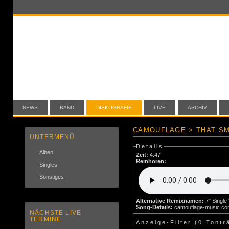
NEWS
BAND
DISKOGRAFIE
LIVE
ARCHIV
CAMOUFLAGE > THAT SM
UNTERMENÜ
Details
Alben
Zeit:
4:47
Reinhören:
Singles
Sonstiges
Alternative Remixnamen:
Song-Details:
camouflage-music.c
NÄCHSTE LIVE
TERMINE
Anzeige-Filter (
0 Tontr