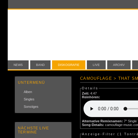
NEWS
BAND
DISKOGRAFIE
LIVE
ARCHIV
CAMOUFLAGE > THAT SM
UNTERMENÜ
Details
Alben
Zeit:
4:47
Reinhören:
Singles
Sonstiges
Alternative Remixnamen:
Song-Details:
camouflage-music.c
NÄCHSTE LIVE
TERMINE
Anzeige-Filter (
1 Tontr