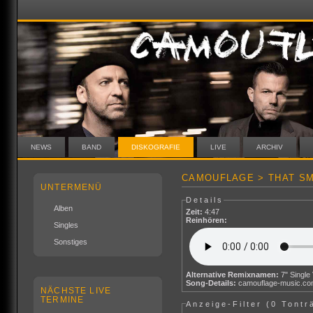
NEWS
BAND
DISKOGRAFIE
LIVE
ARCHIV
CAMOUFLAGE > THAT SM
UNTERMENÜ
Details
Alben
Zeit:
4:47
Reinhören:
Singles
Sonstiges
Alternative Remixnamen:
Song-Details:
camouflage-music.c
NÄCHSTE LIVE
TERMINE
Anzeige-Filter (
0 Tontr