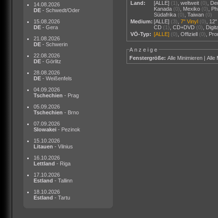
Land:
[ALLE]
(1)
,
weltweit
(0)
,
De
14.08.2026
Kanada
(0)
,
Mexiko
(0)
,
Ph
DE
- Schwedt/Oder
Südafrika
(0)
,
Taiwan
(0)
15.08.2026
Medium:
[ALLE]
(3)
,
7" Vinyl
(0)
,
12"
DE
- Gera
CD
(1)
,
CD+DVD
(0)
,
Digi
VÖ-Typ:
[ALLE]
(0)
,
Offiziell
(0)
,
Pr
21.08.2026
DE
- Schwerin
Anzeige
22.08.2026
Fenstergröße:
Alle Minimieren
|
Alle
DE
- Görlitz
28.08.2026
DE
- Weißenfels
04.09.2026
Tschechien
- Prag
05.09.2026
Tschechien
- Brno
07.09.2026
Slowakei
- Pezinok
15.10.2026
Litauen
- Vilnius
16.10.2026
Lettland
- Riga
17.10.2026
Estland
- Tallinn
18.10.2026
Estland
- Tartu