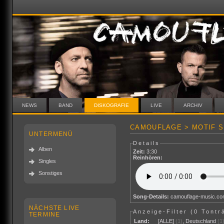
NEWS
BAND
DISKOGRAFIE
LIVE
ARCHIV
CAMOUFLAGE > MOTIF S
UNTERMENÜ
Details
Alben
Zeit:
3:30
Reinhören:
Singles
Sonstiges
Song-Details:
camouflage-music.c
NÄCHSTE LIVE
Anzeige-Filter (
0 Tontr
TERMINE
Land:
[ALLE]
(1)
,
Deutschland
(1