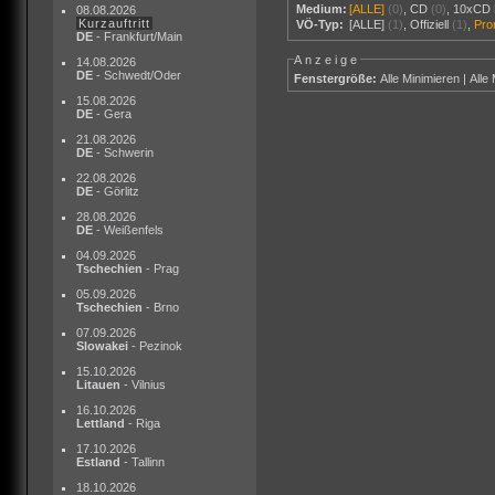
Medium:
[ALLE]
(0)
,
CD
(0)
,
10xCD 
08.08.2026
Kurzauftritt
VÖ-Typ:
[ALLE]
(1)
,
Offiziell
(1)
,
Pr
DE
- Frankfurt/Main
Anzeige
14.08.2026
DE
- Schwedt/Oder
Fenstergröße:
Alle Minimieren
|
Alle
15.08.2026
DE
- Gera
21.08.2026
DE
- Schwerin
22.08.2026
DE
- Görlitz
28.08.2026
DE
- Weißenfels
04.09.2026
Tschechien
- Prag
05.09.2026
Tschechien
- Brno
07.09.2026
Slowakei
- Pezinok
15.10.2026
Litauen
- Vilnius
16.10.2026
Lettland
- Riga
17.10.2026
Estland
- Tallinn
18.10.2026